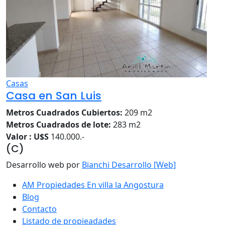
Casas
Casa en San Luis
Metros Cuadrados Cubiertos:
209 m2
Metros Cuadrados de lote:
283 m2
Valor : U$S
140.000.-
(C)
Desarrollo web por
Bianchi Desarrollo [Web]
AM Propiedades En villa la Angostura
Blog
Contacto
Listado de propieadades